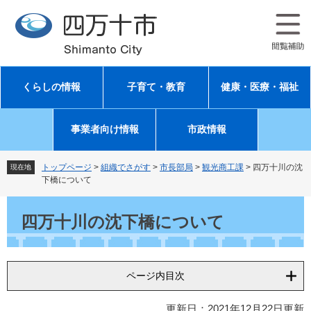
ペ
メ
ー
ニ
ジ
ュ
の
ー
先
を
頭
飛
くらしの情報
子育て・教育
健康・医療・福祉
で
ば
す
し
。
て
事業者向け情報
市政情報
本
文
へ
トップページ
>
組織でさがす
>
市長部局
>
観光商工課
>
四万十川の沈
現在地
下橋について
本
文
四万十川の沈下橋について
ページ内目次
更新日：2021年12月22日更新