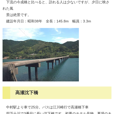
下流の今成橋と比べると、訪れる人は少ないですが、夕日に映さ
れた風
景は絶景です。
建設年月日：昭和38年 全長：145.8m 幅員：3.3m
高瀬沈下橋
中村駅より車で25分。バスは江川崎行で高瀬橋下車
四万十川で3番目に長い沈下橋です。初夏のホタル見物、夏場のキ