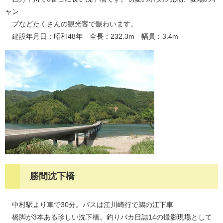
ャン
プなどたくさんの観光客で賑わいます。
建設年月日：昭和48年 全長：232.3m 幅員：3.4m
勝間沈下橋
中村駅より車で30分。バスは江川崎行で鵜の江下車
橋脚が3本ある珍しい沈下橋。釣りバカ日誌14の撮影現場として