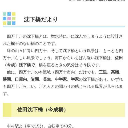
沈下橋だより
四万十川の沈下橋とは、増水時に川に沈んでしまうように設計さ
れた欄干のない橋のことです。
緑の山々に青い四万十、そして沈下橋という風景は、もっとも四
万十川らしい風景でしょう。河口からいちばん近い沈下橋は、
佐田
（今成）沈下橋で
、橋を渡るときの気分はそう快です。
他に、四万十川の本流域（四万十市内）だけでも、
三里、高瀬、
勝間、口屋内、岩間、長生、中半家、半家
の沈下橋があり、いずれ
も四万十川らしい、川と人との関わりの感じられる風景が見られま
す。
佐田沈下橋（
今成橋
）
中村駅より車で15分。自転車で40分。