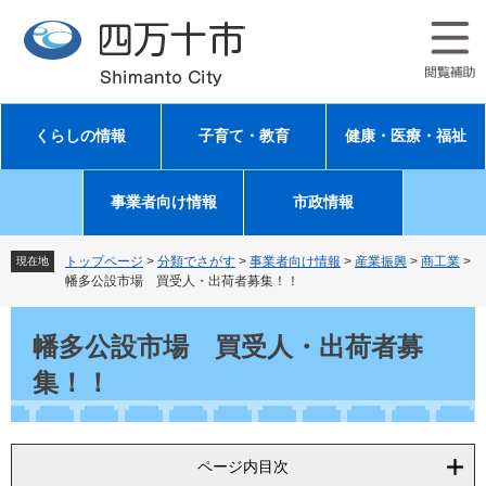
ペ
メ
ー
ニ
ジ
ュ
の
ー
先
を
頭
飛
くらしの情報
子育て・教育
健康・医療・福祉
で
ば
す
し
。
て
事業者向け情報
市政情報
本
文
へ
トップページ
>
分類でさがす
>
事業者向け情報
>
産業振興
>
商工業
>
現在地
幡多公設市場 買受人・出荷者募集！！
本
文
幡多公設市場 買受人・出荷者募
集！！
ページ内目次