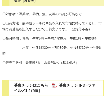
業者（農家等）
〇対象者：野菜や、果物、魚、花等の出荷が可能な方
〇出荷方法：袋や段ボールに商品を入れて市場に持ってくるし、市
場で荷受帳を記入するだけで出荷完了です。（登録等不要）
〇受付時間：
青果 午前5時～午前7時30分、午後1時～午後8時
水産 午前6時30分～7時30分、午後3時30分～午後6
時​
〇販売手数料：青果部8％、水産部6％（基本価格）
募集チラシはこちら
募集チラシ [PDFファ
イル／1.47MB]