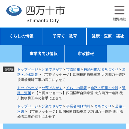
ペ
メ
ー
ニ
ジ
ュ
の
ー
先
を
頭
飛
くらしの情報
子育て・教育
健康・医療・福祉
で
ば
す
し
。
て
事業者向け情報
市政情報
本
文
へ
トップページ
>
分類でさがす
>
市政情報
>
持続可能なまちづくり
>
道
現在地
路・治水対策
>
【市長メッセージ】四国横断自動車道 大方四万十道路
後川橋橋脚工事の着手によせて
トップページ
>
分類でさがす
>
くらしの情報
>
道路・河川・交通
>
道
路・河川
>
【市長メッセージ】四国横断自動車道 大方四万十道路 後
川橋橋脚工事の着手によせて
トップページ
>
分類でさがす
>
事業者向け情報
>
まちづくり
>
道路・
河川
>
【市長メッセージ】四国横断自動車道 大方四万十道路 後川橋
橋脚工事の着手によせて
本