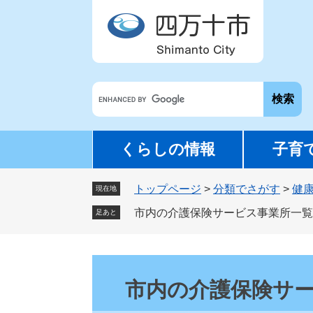
ペ
メ
ー
ニ
ジ
ュ
の
ー
先
を
G
頭
飛
o
で
ば
o
す
し
g
。
て
くらしの情報
子育
l
本
e
文
トップページ
>
分類でさがす
>
健
カ
現在地
へ
ス
市内の介護保険サービス事業所一覧
足あと
タ
ム
検
本
索
文
市内の介護保険サ