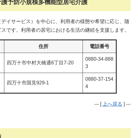
介護予防小規模多機能型居宅介護
（デイサービス）を中心に、利用者の様態や希望に応じ、随
ビスです。利用者の居宅における生活の継続を支援します。
住所
電話番号
0880-34-888
四万十市中村大橋通6丁目7-20
3
0880-37-154
四万十市国見929-1
4
--- [
上へ戻る
] ---
護