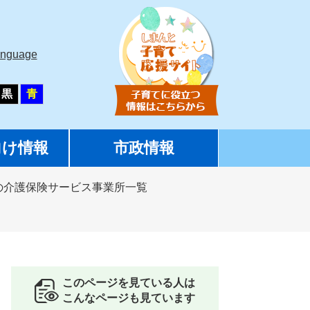
anguage
黒
青
向け情報
市政情報
の介護保険サービス事業所一覧
このページを見ている人は
こんなページも見ています