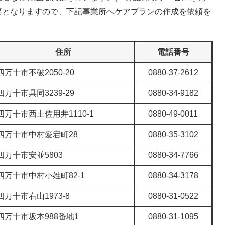
要となりますので、下記事業所へケアプランの作成を依頼を
住所
電話番号
四万十市不破2050-20
0880-37-2612
四万十市具同3239-29
0880-34-9182
四万十市西土佐用井1110-1
0880-49-0011
四万十市中村愛宕町28
0880-35-3102
四万十市安並5803
0880-34-7766
四万十市中村小姓町82-1
0880-34-3178
四万十市右山1973-8
0880-31-0522
四万十市坂本988番地1
0880-31-1095