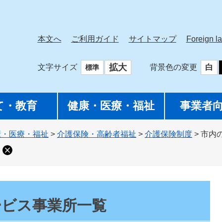
本文へ
ご利用ガイド
サイトマップ
Foreign l
拡大
文字サイズ
背景色の変更
白
標準
て・教育
健康・医療・福祉
事業者
康・医療・福祉
>
介護保険・高齢者福祉
>
介護保険制度
>
市内
ービス事業所一覧