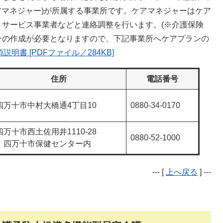
ケアマネジャー)が所属する事業所です。ケアマネジャーはケア
サービス事業者などと連絡調整を行います。(※介護保険
ンの作成が必要となりますので、下記事業所へケアプランの
説明書 [PDFファイル／284KB]
住所
電話番号
四万十市中村大橋通4丁目10
0880-34-0170
四万十市西土佐用井1110-28
0880-52-1000
四万十市保健センター内
--- [
上へ戻る
] ---