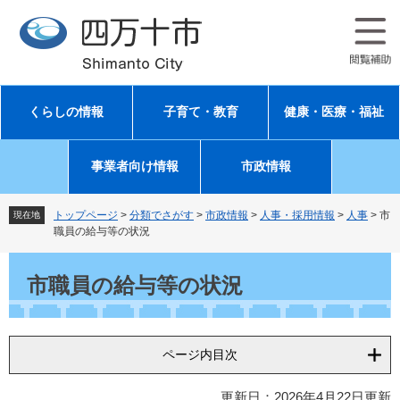
ペ
メ
ー
ニ
ジ
ュ
の
ー
先
を
頭
飛
くらしの情報
子育て・教育
健康・医療・福祉
で
ば
す
し
。
て
事業者向け情報
市政情報
本
文
へ
トップページ
>
分類でさがす
>
市政情報
>
人事・採用情報
>
人事
>
市
現在地
職員の給与等の状況
本
文
市職員の給与等の状況
ページ内目次
更新日：2026年4月22日更新