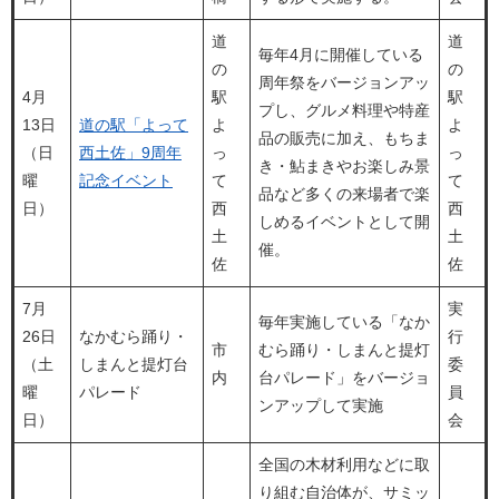
道
道
毎年4月に開催している
の
の
周年祭をバージョンアッ
4月
駅
駅
プし、グルメ料理や特産
13日
道の駅「よって
よ
よ
品の販売に加え、もちま
（日
西土佐」9周年
っ
っ
き・鮎まきやお楽しみ景
曜
記念イベント
て
て
品など多くの来場者で楽
日）
西
西
しめるイベントとして開
土
土
催。
佐
佐
7月
実
毎年実施している「なか
26日
なかむら踊り・
行
市
むら踊り・しまんと提灯
（土
しまんと提灯台
委
内
台パレード」をバージョ
曜
パレード
員
ンアップして実施
日）
会
全国の木材利用などに取
り組む自治体が、サミッ