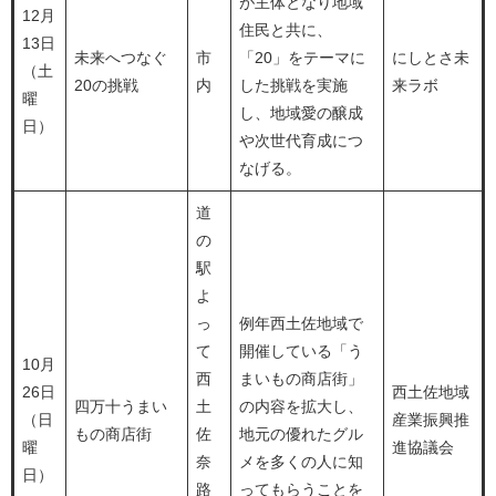
が主体となり地域
12月
住民と共に、
13日
未来へつなぐ
市
「20」をテーマに
にしとさ未
（土
20の挑戦
内
した挑戦を実施
来ラボ
曜
し、地域愛の醸成
日）
や次世代育成につ
なげる。
道
の
駅
よ
っ
例年西土佐地域で
て
開催している「う
10月
西
まいもの商店街」
26日
西土佐地域
四万十うまい
土
の内容を拡大し、
（日
産業振興推
もの商店街
佐
地元の優れたグル
曜
進協議会
奈
メを多くの人に知
日）
路
ってもらうことを