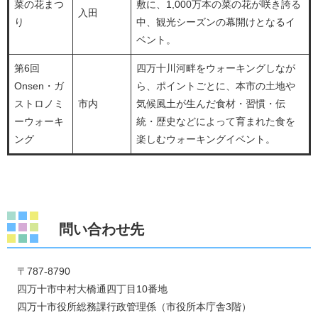
菜の花まつ
敷に、1,000万本の菜の花が咲き誇る
入田
り
中、観光シーズンの幕開けとなるイ
ベント。
第6回
四万十川河畔をウォーキングしなが
Onsen・ガ
ら、ポイントごとに、本市の土地や
ストロノミ
市内
気候風土が生んだ食材・習慣・伝
ーウォーキ
統・歴史などによって育まれた食を
ング
楽しむウォーキングイベント。
問い合わせ先
〒787-8790
四万十市中村大橋通四丁目10番地
四万十市役所総務課行政管理係（市役所本庁舎3階）