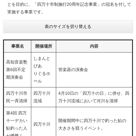
とを目的に、「四万十市制施行20周年記念事業」の冠名を付して
実施する事業です。
表のサイズを切り替える
事業名
開催場所
内容
しまんと
高知音楽塾
ぴあ
第6回不定
管楽器の演奏会
りぐるホ
期演奏会
ール
四万十川市
四万十川
4月10日の「四万十の日」に併せ、四
民一斉清掃
流域
万十川流域において河川を清掃
第4回 四万
十一デカい
開催期間中に四万十川で釣った鮎の
四万十川
鮎釣った人
大きさを競うイベント。
が優勝！