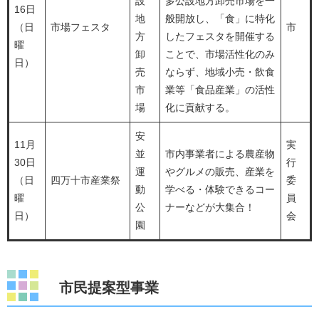
設
多公設地方卸売市場を一
16日
地
般開放し、「食」に特化
（日
市場フェスタ
市
方
したフェスタを開催する
曜
卸
ことで、市場活性化のみ
日）
売
ならず、地域小売・飲食
市
業等「食品産業」の活性
場
化に貢献する。
安
11月
実
並
市内事業者による農産物
30日
行
運
やグルメの販売、産業を
（日
四万十市産業祭
委
動
学べる・体験できるコー
曜
員
公
ナーなどが大集合！
日）
会
園
市民提案型事業