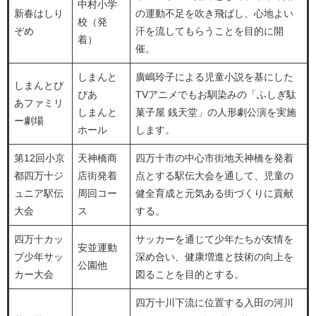
中村小学
新春はしり
の運動不足を吹き飛ばし、心地よい
校（発
ぞめ
汗を流してもらうことを目的に開
着）
催。
しまんと
廣嶋玲子による児童小説を基にした
しまんとぴ
ぴあ
TVアニメでもお馴染みの「ふしぎ駄
あファミリ
しまんと
菓子屋 銭天堂」の人形劇公演を実施
ー劇場
ホール
します。
第12回小京
天神橋商
四万十市の中心市街地天神橋を発着
都四万十ジ
店街発着
点とする駅伝大会を通して、児童の
ュニア駅伝
周回コー
健全育成と元気ある街づくりに貢献
大会
ス
する。
四万十カッ
サッカーを通じて少年たちが友情を
安並運動
プ少年サッ
深め合い、健康増進と技術の向上を
公園他
カー大会
図ることを目的とする。
四万十川下流に位置する入田の河川