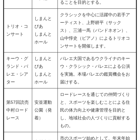
ることを目的とする。
クラシックを中心に活躍中の若手ア
しまんと
ーティスト、上野耕平（サック
トリオ・コ
ぴあ
ス）、三浦一馬（バンドネオン）、
ンサート
しまんと
山中惇史（ピアノ）によるトリオコ
ホール
ンサートを開催します。
キーウ・グ
しまんと
バレエ大国であるウクライナのキー
ランド・バ
ぴあ
ウ・クラシック・バレエによる公演
レエ・シア
しまんと
を実施。本場バレエの鑑賞機会をお
ター
ホール
届けする。
ロードレースを通じての仲間づくり
第57回読売
安並運動
と、スポーツを楽しむことによる住
中村ロード
公園（発
民の体力向上や健康管理を目的と
レース
着）
し、地域社会の人づくりに貢献する
もの。
市のスポーツ始めとして、年末年始