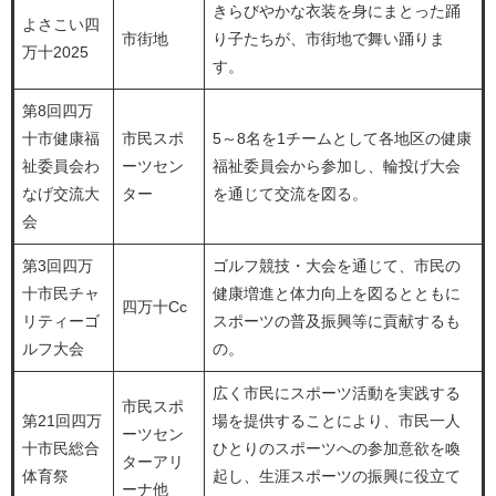
きらびやかな衣装を身にまとった踊
よさこい四
市街地
り子たちが、市街地で舞い踊りま
万十2025
す。
第8回四万
十市健康福
市民スポ
5～8名を1チームとして各地区の健康
祉委員会わ
ーツセン
福祉委員会から参加し、輪投げ大会
なげ交流大
ター
を通じて交流を図る。
会
第3回四万
ゴルフ競技・大会を通じて、市民の
十市民チャ
健康増進と体力向上を図るとともに
四万十Cc
リティーゴ
スポーツの普及振興等に貢献するも
ルフ大会
の。
広く市民にスポーツ活動を実践する
市民スポ
第21回四万
場を提供することにより、市民一人
ーツセン
十市民総合
ひとりのスポーツへの参加意欲を喚
ターアリ
体育祭
起し、生涯スポーツの振興に役立て
ーナ他