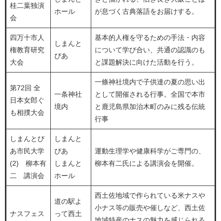
桂二葉独演
ホール
が息づく古典落語をお届けする。
会
四万十市人
基本的人権を守るための手法・内容
しまんと
権教育研究
について学び合い、共通の認識のも
ぴあ
大会
と課題解決に向けた活動を行う。
一條神社境内で子供達の夏の思い出
第72回 全
一条神社
として開催される行事。全国で本市
日本女郎ぐ
境内
と鹿児島県加治木町のみに残る伝統
も相撲大会
行事
しまんとぴ
しまんと
あ市民大学
ぴあ
運動生理学や健康科学がご専門の、
(2) 柳本有
しまんと
柳本有二氏による講演会を開催。
二 講演会
ホール
西土佐地域で作られている米ナスや
道の駅よ
小ナス等の販売や催しなど、西土佐
ナスフェス
って西土
地域特産のナスの魅力を感じられる