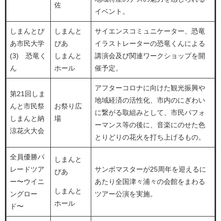
佐
イベント。
しまんとぴ
しまんと
サイエンスコミュニケーター、恐竜
あ市民大学
ぴあ
イラストレーターの恐竜くんによる
(3) 恐竜く
しまんと
講演会及び関連ワークショップを開
ん
ホール
催予定。
アフターコロナに向けた観光振興や
第21回しま
地域経済の活性化、市内のにぎわい
んと市民祭
お祭り広
に繋がる取組みとして、市民パフォ
しまんと納
場
ーマンス等の後に、音楽にのせた色
涼花火大会
とりどりの花火を打ち上げるもの。
全員優勝パ
しまんと
レードツア
サンボマスターが25周年を迎えるに
ぴあ
ー〜ウイニ
あたり全国津々浦々の会館をまわる
しまんと
ングロー
ツアー公演を実施。
ホール
ド〜