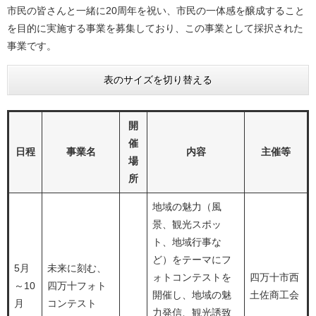
市民の皆さんと一緒に20周年を祝い、市民の一体感を醸成すること
を目的に実施する事業を募集しており、この事業として採択された
事業です。
表のサイズを切り替える
開
催
日程
事業名
内容
主催等
場
所
地域の魅力（風
景、観光スポッ
ト、地域行事な
ど）をテーマにフ
5月
未来に刻む、
ォトコンテストを
四万十市西
～10
四万十フォト
開催し、地域の魅
土佐商工会
月
コンテスト
力発信、観光誘致