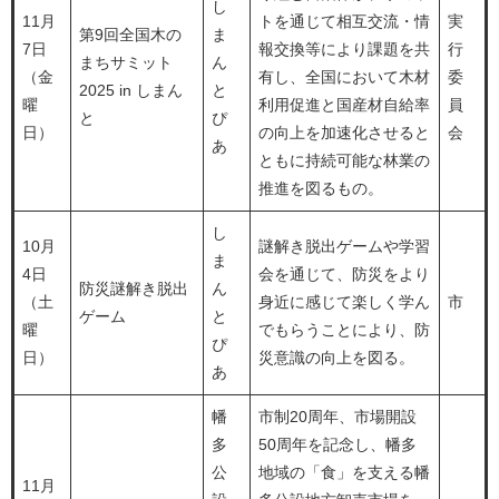
し
11月
トを通じて相互交流・情
実
第9回全国木の
ま
7日
報交換等により課題を共
行
まちサミット
ん
（金
有し、全国において木材
委
2025 in しまん
と
曜
利用促進と国産材自給率
員
と
ぴ
日）
の向上を加速化させると
会
あ
ともに持続可能な林業の
推進を図るもの。
し
10月
謎解き脱出ゲームや学習
ま
4日
会を通じて、防災をより
防災謎解き脱出
ん
（土
身近に感じて楽しく学ん
市
ゲーム
と
曜
でもらうことにより、防
ぴ
日）
災意識の向上を図る。
あ
幡
市制20周年、市場開設
多
50周年を記念し、幡多
公
地域の「食」を支える幡
11月