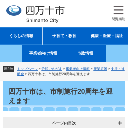
ペ
メ
ー
ニ
ジ
ュ
の
ー
先
を
頭
飛
くらしの情報
子育て・教育
健康・医療・福祉
で
ば
す
し
。
て
事業者向け情報
市政情報
本
文
へ
トップページ
>
分類でさがす
>
事業者向け情報
>
産業振興
>
支援・補
現在地
助金
>
四万十市は、市制施行20周年を迎えます
本
文
四万十市は、市制施行20周年を迎
えます
ページ内目次