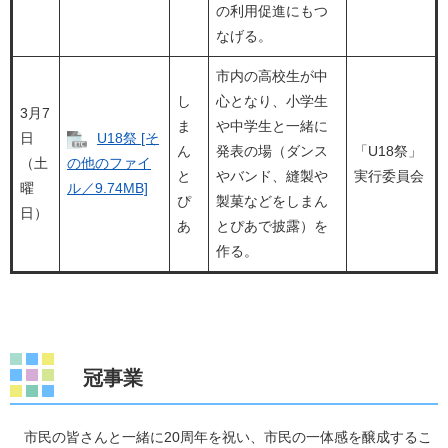
の利用促進にもつ
なげる。
市内の高校生が中
し
心となり、小学生
3月7
ま
や中学生と一緒に
日
U18祭 [そ
ん
発表の場（ダンス
「U18祭」
（土
の他のファイ
と
やバンド、縫製や
実行委員会
曜
ル／9.74MB]
ぴ
製菓などをしまん
日）
あ
とぴあで披露）を
作る。
冠事業
市民の皆さんと一緒に20周年を祝い、市民の一体感を醸成するこ