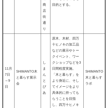
商
目的とする。
店
街
通
り
原木、木材、四万
十ヒノキの加工品
などの展示やトー
クイベント、ワー
し
クショップなどを3
11月
ま
日間程度実施。
SHIMANTO木
SHIMANTO
7日
ん
「木と暮らす」を
と暮らす展示
木と暮らす
～9
と
より身近に、そし
会
ラボ
日
ぴ
てイメージをより
あ
具体的に持っても
らうことを目指
し、四万十ヒノキ