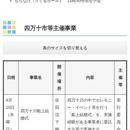
もちなげ（りぐるホール） 12時30分頃を予定
四万十市等主催事業
表のサイズを切り替える
開
主
催
日程
事業名
内容
催
場
等
所
4月
佐
四万十川の中でセレモニ
実
10日
田
ー・イベント等を行う
行
四万十川船上結
（木
沈
「船上結婚式」を、実施
委
婚式
曜
下
経験がある事業者に委託
員
日）
橋
する形で実施する。
会