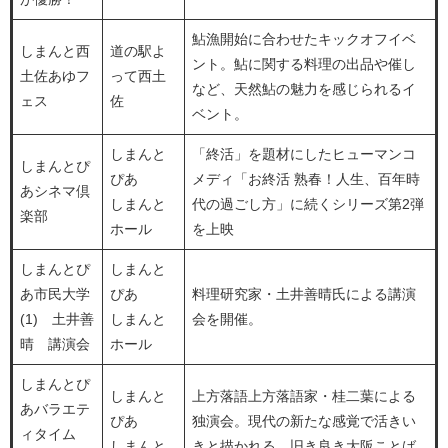
鮎漁開始に合わせたキックオフイベ
しまんと西
道の駅よ
ント。鮎に関する料理の出品や催し
土佐あゆフ
って西土
など、天然鮎の魅力を感じられるイ
ェス
佐
ベント。
しまんと
「終活」を題材にしたヒューマンコ
しまんとぴ
ぴあ
メディ「お終活 熟春！人生、百年時
あシネマ倶
しまんと
代の過ごし方」に続くシリーズ第2弾
楽部
ホール
を上映
しまんとぴ
しまんと
あ市民大学
ぴあ
料理研究家・土井善晴氏による講演
(1) 土井善
しまんと
会を開催。
晴 講演会
ホール
しまんとぴ
しまんと
上方落語上方落語家・桂二葉による
あバラエテ
ぴあ
独演会。現代の新たな感覚で活きい
ィタイム
しまんと
きと描かれる、旧き良き大阪ことば