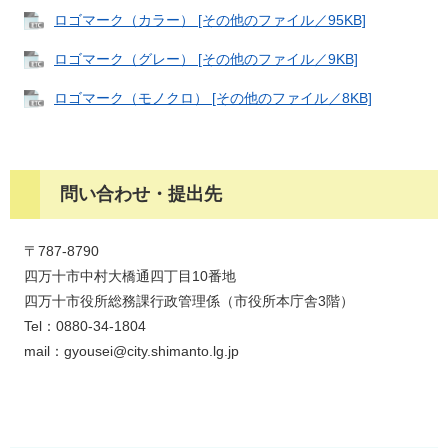
ロゴマーク（カラー） [その他のファイル／95KB]
ロゴマーク（グレー） [その他のファイル／9KB]
ロゴマーク（モノクロ） [その他のファイル／8KB]
問い合わせ・提出先
〒787-8790
四万十市中村大橋通四丁目10番地
四万十市役所総務課行政管理係（市役所本庁舎3階）
Tel：
0880‐34‐1804​
mail：gyousei@city.shimanto.lg.jp