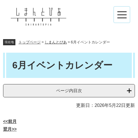
ペ
メ
ー
ニ
ジ
ュ
メ
の
ー
ニ
先
を
ュ
頭
飛
ー
で
ば
トップページ
>
しまんとぴあ
>
6月イベントカレンダー
現在地
す
し
。
て
本
本
文
6月イベントカレンダー
文
へ
ページ内目次
更新日：2026年5月22日更新
<<前月
翌月>>