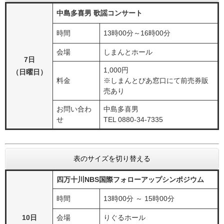
中島多喜男 歌謡コンサート
時間
13時00分～16時00分
会場
しまんとホール
7日
1,000円
（日曜日）
料金
※しまんとぴあ窓口にて前売券販
売あり
お問い合わ
中島多喜男
せ
TEL 0880-34-7335
表のサイズを切り替える
四万十川NBS国際フォローアップシンポジウム​​
時間
13時00分 ～ 15時00分
10日
会場
りぐるホール