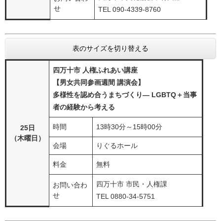
せ
TEL 090-4339-8760
表のサイズを切り替える
四万十市 人権ふれあい講座
【男女共同参画週間 講演会】
多様性を認め合うまちづくり— LGBTQ＋当事
者の経験から考える​
時間
13時30分～15時00分
25日
（木曜日）
会場
りぐるホール
料金
無料
四万十市 市民・人権課
お問い合わ
せ
TEL 0880-34-5751