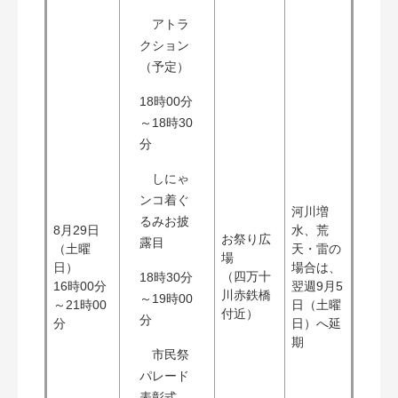
アトラ
クション
（予定）
​18時00分
～18時30
分
しにゃ
ンコ着ぐ
河川増
るみお披
8月29日
水、荒
お祭り広
露目
（土曜
天・雷の
場
日）
場合は、
（四万十
​18時30分
16時00分
翌週9月5
川赤鉄橋
～19時00
～21時00
日（土曜
付近）
分
分
日）へ延
期
市民祭
パレード
表彰式