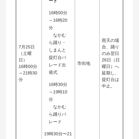
ード
16時00分
～16時20
分
なかむ
雨天の場
ら踊り・
7月25日
合、踊り
しまんと
（土曜
のみ翌日
提灯台パ
日）
26日（日
市街地
レード出
16時00分
曜日）へ
発式
～21時30
延期し、
分
提灯台は
16時30分
中止。
～19時10
分
なかむ
ら踊りパ
レード
19時30分〜21