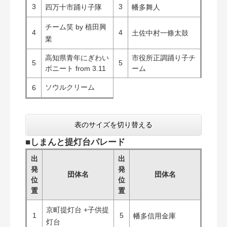
3
3
四万十市踊り子隊
幡多舞人
チーム笑 by 植田興
4
4
土佐中村一條太鼓
業
高知県青年にぎわい
市役所正調踊り子チ
5
5
ボニート from 3.11
ーム
ソウルクリーム
6
表のサイズを切り替える
■しまんと提灯台パレード​
出
出
発
発
団体名
団体名
位
位
置
置
京町提灯台 +子供提
1
5
幡多信用金庫
灯台