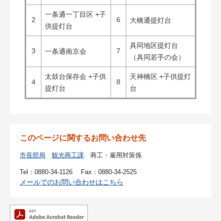
一条通一丁目区 +子
2
6
大橋通提灯台
供提灯台
具同地区提灯台
3
7
一条通南京会
（具同若手の会）
太鼓台保存会 +子供
天神橋区 +子供提灯
4
8
提灯台
台
このページに関するお問い合わせ先
市長部局
観光商工課
商工・雇用対策係
Tel：0880-34-1126
Fax：0880-34-2525
メールでのお問い合わせはこちら