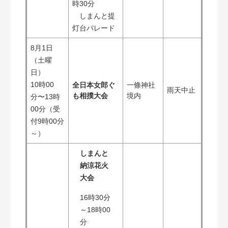
時30分
しまんと提
灯台パレード
8月1日
（土曜
日）
10時00
全日本女郎ぐ
一條神社
雨天中止
も相撲大会
境内
分〜13時
00分（受
付9時00分
～）
しまんと
納涼花火
大会
​16時30分
～18時00
分