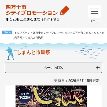
ペ
メ
ー
ニ
ジ
ュ
メ
の
ー
ニ
先
を
ュ
頭
飛
ー
で
ば
トップページ
>
四万十市シティプロモーション
>
四万十市を観る・知る
>
観
す
し
光情報
>
しまんと市民祭
。
て
本
本
しまんと市民祭
文
文
へ
ページ内目次
更新日：2026年6月15日更新