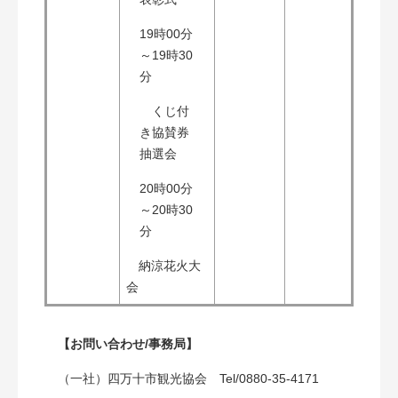
​19時00分
～19時30
分
くじ付
き協賛券
抽選会
​20時00分
～20時30
分
納涼花火大
会
【お問い合わせ/事務局】
（一社）四万十市観光協会 Tel/0880-35-4171