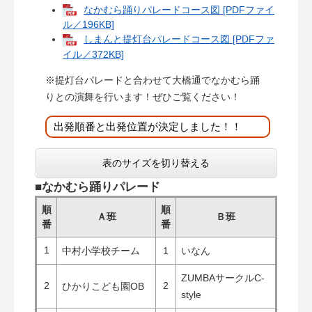
なかむら踊りパレードコース図 [PDFファイ
ル／196KB]
しまんと提灯台パレードコース図 [PDFファ
イル／372KB]
​※提灯台パレードと合わせて大橋通でなかむら踊
りとの演舞を行います！ぜひご覧ください！
出発順番と出発位置が決定しました！！
表のサイズを切り替える
■なかむら踊りパレード
順
順
Ａ班
Ｂ班
番
番
1
中村小学校チーム
1
いなん
ZUMBAサークルC-
2
2
ひかりこども園OB
style