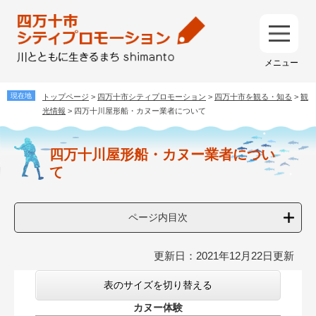
ペ
メ
ー
ニ
ジ
ュ
メ
の
ー
ニ
先
を
ュ
頭
飛
ー
で
ば
トップページ
>
四万十市シティプロモーション
>
四万十市を観る・知る
>
観
す
し
光情報
>
四万十川屋形船・カヌー業者について
。
て
本
本
四万十川屋形船・カヌー業者につい
文
文
て
へ
ページ内目次
更新日：2021年12月22日更新
表のサイズを切り替える
カヌー体験