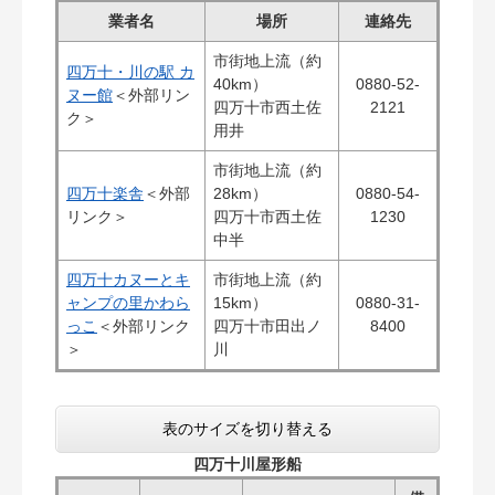
業者名
場所
連絡先
市街地上流（約
四万十・川の駅 カ
40km）
0880-52-
ヌー館
＜外部リン
四万十市西土佐
2121
ク＞
用井
市街地上流（約
四万十楽舎
＜外部
28km）
0880-54-
リンク＞
四万十市西土佐
1230
中半
四万十カヌーとキ
市街地上流（約
ャンプの里かわら
15km）
0880-31-
っこ
＜外部リンク
四万十市田出ノ
8400
＞
川
表のサイズを切り替える
四万十川屋形船