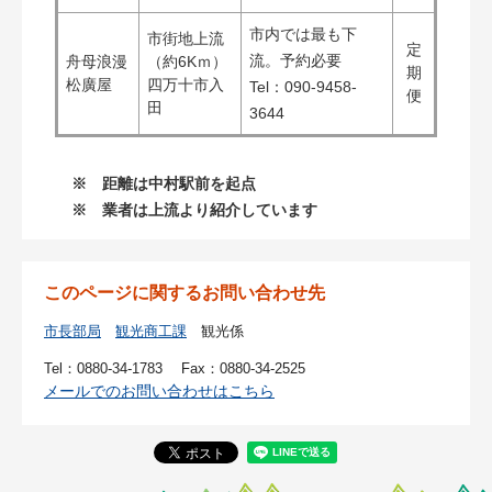
市内では最も下
市街地上流
定
流。予約必要
舟母浪漫
（約6Kｍ）
期
松廣屋
四万十市入
Tel：090-9458-
便
田
3644
※ 距離は中村駅前を起点
※ 業者は上流より紹介しています
このページに関するお問い合わせ先
市長部局
観光商工課
観光係
Tel：0880-34-1783
Fax：0880-34-2525
メールでのお問い合わせはこちら