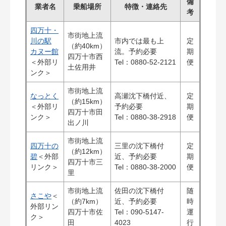
備
業者名
乗船場所
特徴・連絡先
考
四万十・
市街地上流
川の駅
市内では最も上
定
（約40km）
カヌー館
流。予約必要
期
四万十市西
＜外部リ
Tel：0880-52-2121
便
土佐用井
ンク＞
市街地上流
なっとく
高瀬沈下橋付近、
定
（約15km）
＜外部リ
予約必要
期
四万十市田
ンク＞
Tel：0880-38-2918
便
出ノ川
市街地上流
四万十の
三里の沈下橋付
定
（約12km）
碧
＜外部
近、予約必要
期
四万十市三
リンク＞
Tel：0880-38-2000
便
里
市街地上流
佐田の沈下橋付
随
さこや
＜
（約7km）
近、予約必要
時
外部リン
四万十市佐
Tel：090-5147-
運
ク＞
田
4023
行