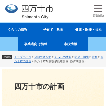
ペ
メ
ー
ニ
ジ
ュ
の
ー
先
を
頭
飛
くらしの情報
子育て・教育
健康・医療・福祉
で
ば
す
し
。
て
事業者向け情報
市政情報
本
文
へ
トップページ
>
分類でさがす
>
くらしの情報
>
防災・消防
>
計画
>
四
現在地
万十市の計画
>
四万十市耐震改修促進計画（第2期計画）
四万十市の計画