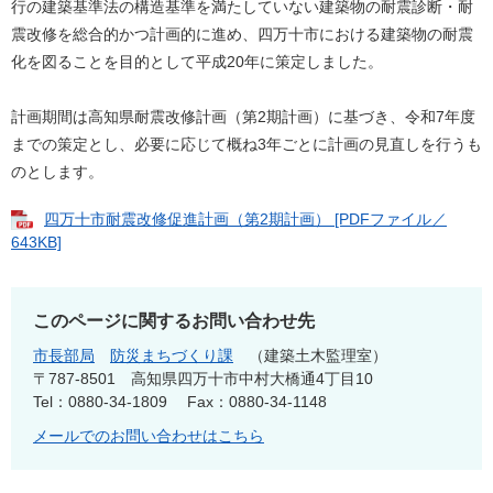
行の建築基準法の構造基準を満たしていない建築物の耐震診断・耐
震改修を総合的かつ計画的に進め、四万十市における建築物の耐震
化を図ることを目的として平成20年に策定しました。
計画期間は高知県耐震改修計画（第2期計画）に基づき、令和7年度
までの策定とし、必要に応じて概ね3年ごとに計画の見直しを行うも
のとします。
四万十市耐震改修促進計画（第2期計画） [PDFファイル／
643KB]
このページに関するお問い合わせ先
市長部局
防災まちづくり課
建築土木監理室
〒787-8501
高知県四万十市中村大橋通4丁目10
Tel：0880-34-1809
Fax：0880-34-1148
メールでのお問い合わせはこちら