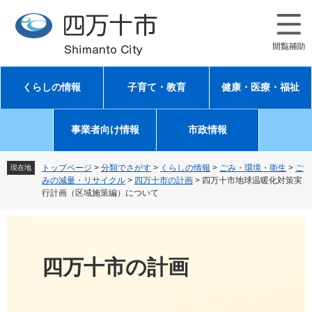
ペ
メ
ー
ニ
ジ
ュ
の
ー
先
を
頭
飛
くらしの情報
子育て・教育
健康・医療・福祉
で
ば
す
し
。
て
事業者向け情報
市政情報
本
文
へ
トップページ
>
分類でさがす
>
くらしの情報
>
ごみ・環境・衛生
>
ご
現在地
みの減量・リサイクル
>
四万十市の計画
>
四万十市地球温暖化対策実
行計画（区域施策編）について
四万十市の計画