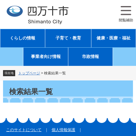
ペ
メ
ー
ニ
ジ
ュ
の
ー
先
を
頭
飛
くらしの情報
子育て・教育
健康・医療・福祉
で
ば
す
し
。
て
事業者向け情報
市政情報
本
文
へ
トップページ
>
検索結果一覧
現在地
本
文
検索結果一覧
このサイトについて
個人情報保護