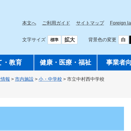
本文へ
ご利用ガイド
サイトマップ
Foreign l
拡大
文字サイズ
背景色の変更
白
標準
て・教育
健康・医療・福祉
事業者
政情報
>
市内施設
>
小・中学校
>
市立中村西中学校