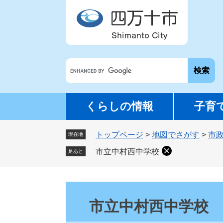
ペ
メ
ー
ニ
ジ
ュ
の
ー
先
を
G
頭
飛
o
で
ば
o
す
し
g
。
て
くらしの情報
子育
l
本
e
文
トップページ
>
地図でさがす
>
市
カ
現在地
へ
ス
市立中村西中学校
足あと
タ
ム
検
本
索
文
市立中村西中学校