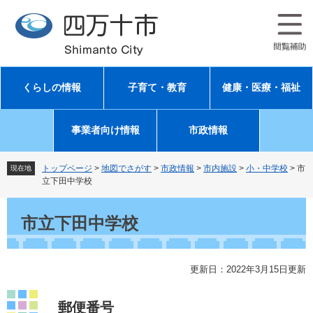
ペ
メ
ー
ニ
ジ
ュ
の
ー
先
を
頭
飛
くらしの情報
子育て・教育
健康・医療・福祉
で
ば
す
し
。
て
事業者向け情報
市政情報
本
文
へ
トップページ
>
地図でさがす
>
市政情報
>
市内施設
>
小・中学校
>
市
現在地
立下田中学校
本
文
市立下田中学校
更新日：2022年3月15日更新
郵便番号