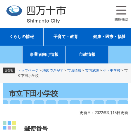
ペ
メ
ー
ニ
ジ
ュ
の
ー
先
を
頭
飛
くらしの情報
子育て・教育
健康・医療・福祉
で
ば
す
し
。
て
事業者向け情報
市政情報
本
文
へ
トップページ
>
地図でさがす
>
市政情報
>
市内施設
>
小・中学校
>
市
現在地
立下田小学校
本
文
市立下田小学校
更新日：2022年3月15日更新
郵便番号