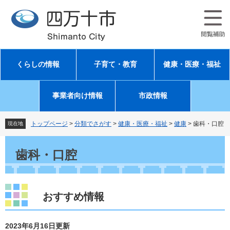
ペ
メ
ー
ニ
ジ
ュ
の
ー
先
を
頭
飛
くらしの情報
子育て・教育
健康・医療・福祉
で
ば
す
し
。
て
事業者向け情報
市政情報
本
文
へ
トップページ
>
分類でさがす
>
健康・医療・福祉
>
健康
>
歯科・口腔
現在地
本
文
歯科・口腔
おすすめ情報
2023年6月16日更新