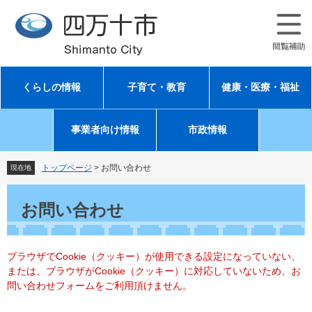
ペ
メ
ー
ニ
ジ
ュ
の
ー
先
を
頭
飛
くらしの情報
子育て・教育
健康・医療・福祉
で
ば
す
し
。
て
事業者向け情報
市政情報
本
文
へ
トップページ
>
お問い合わせ
現在地
本
文
お問い合わせ
ブラウザでCookie（クッキー）が使用できる設定になっていない、
または、ブラウザがCookie（クッキー）に対応していないため、お
問い合わせフォームをご利用頂けません。