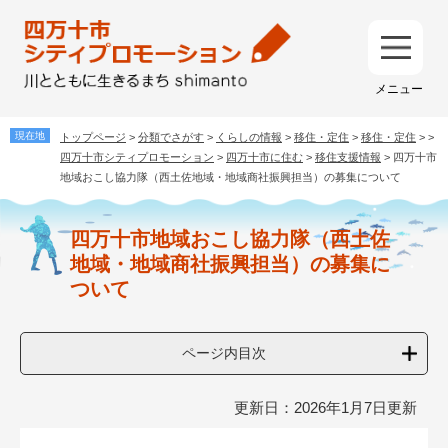
ペ
メ
ー
ニ
ジ
ュ
メ
の
ー
ニ
先
を
ュ
頭
飛
ー
で
ば
トップページ
>
分類でさがす
>
くらしの情報
>
移住・定住
>
移住・定住
>
>
す
し
四万十市シティプロモーション
>
四万十市に住む
>
移住支援情報
>
四万十市
。
て
地域おこし協力隊（西土佐地域・地域商社振興担当）の募集について
本
本
文
四万十市地域おこし協力隊（西土佐
文
へ
地域・地域商社振興担当）の募集に
ついて
ページ内目次
更新日：2026年1月7日更新