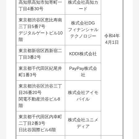
高知県高知市知寄町一
株式会社高知カ
丁目4番30号
ード
東京都渋谷区恵比寿南
株式会社DG
三丁目5番7号
フィナンシャル
​デジタルゲートビル10
令和4年
テクノロジー
階
4月1日
東京都新宿区西新宿二
KDDI株式会社
丁目3番2号
東京都千代田区紀尾井
PayPay株式会
町1番3号
社
東京都渋谷区渋谷三丁
目26番20号
株式会社アイモ
関電不動産渋谷ビル8
バイル
階
東京都千代田区内幸町
株式会社ユニメ
二丁目2番3号
ディア
​日比谷国際ビル6階