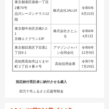
東京都港区港南一丁目
2番70号
令和5年
株式会社JALUX
品川シーズンテラス12
8月22日
階
東京都中央区京橋2-2-
株式会社さとふ
令和6年
1
る
4月1日
京橋エドグラン13F
東京都目黒区下目黒1
アマゾンジャパ
令和6年
丁目8-1
ン合同会社
12月9日
高知県高知市はりまや
令和7年
高知信用金庫
町２丁目４番４号
7月29日
指定納付受託者に納付させる歳入
四万十市ふるさと応援寄附金