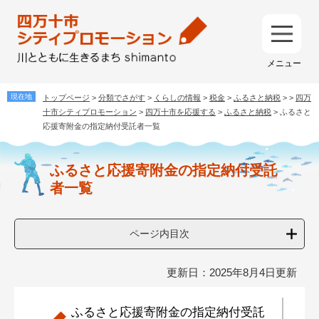
ペ
メ
ー
ニ
ジ
ュ
メ
の
ー
ニ
先
を
ュ
頭
飛
ー
で
ば
トップページ
>
分類でさがす
>
くらしの情報
>
税金
>
ふるさと納税
>
>
四万
す
し
十市シティプロモーション
>
四万十市を応援する
>
ふるさと納税
>
ふるさと
。
て
応援寄附金の指定納付受託者一覧
本
本
文
ふるさと応援寄附金の指定納付受託
文
へ
者一覧
ページ内目次
更新日：2025年8月4日更新
ふるさと応援寄附金の指定納付受託