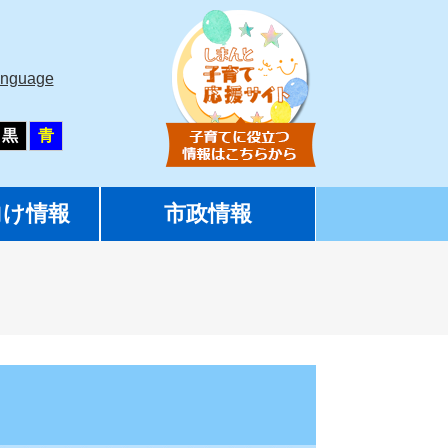
anguage
黒
青
向け情報
市政情報