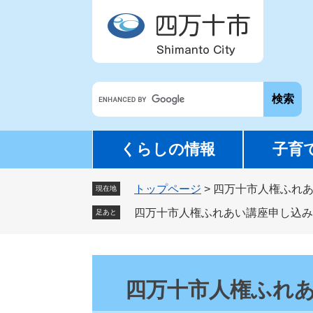
ペ
メ
ー
ニ
ジ
ュ
の
ー
先
を
G
頭
飛
o
で
ば
o
す
し
g
。
て
くらしの情報
子育
l
本
e
文
トップページ
>
四万十市人権ふれ
カ
現在地
へ
ス
四万十市人権ふれあい講座申し込み
足あと
タ
ム
検
本
索
文
四万十市人権ふれ