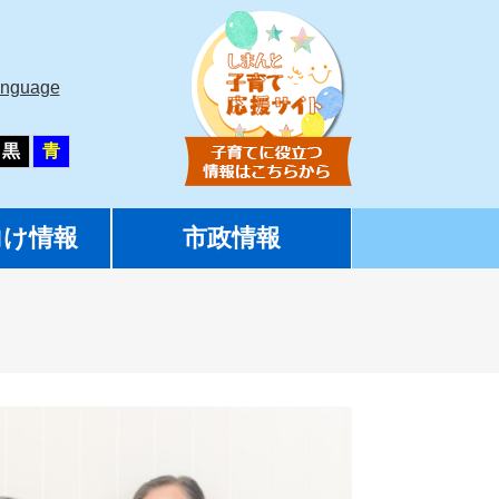
anguage
黒
青
向け情報
市政情報