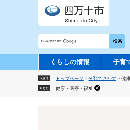
ペ
メ
ー
ニ
ジ
ュ
の
ー
先
を
G
頭
飛
o
で
ば
o
す
し
g
。
て
くらしの情報
子育
l
本
e
文
トップページ
>
分類でさがす
>
健
カ
現在地
へ
ス
健康・医療・福祉
足あと
タ
ム
検
本
索
文