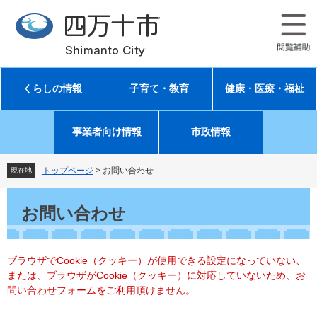
ペ
メ
ー
ニ
ジ
ュ
の
ー
先
を
頭
飛
くらしの情報
子育て・教育
健康・医療・福祉
で
ば
す
し
。
て
事業者向け情報
市政情報
本
文
へ
トップページ
>
お問い合わせ
現在地
本
文
お問い合わせ
ブラウザでCookie（クッキー）が使用できる設定になっていない、
または、ブラウザがCookie（クッキー）に対応していないため、お
問い合わせフォームをご利用頂けません。