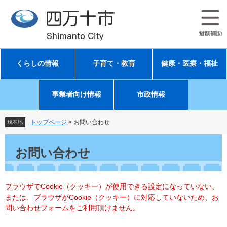
ペ
メ
ー
ニ
ジ
ュ
の
ー
先
を
頭
飛
くらしの情報
子育て・教育
健康・医療・福祉
で
ば
す
し
。
て
事業者向け情報
市政情報
本
文
へ
トップページ
>
お問い合わせ
現在地
本
文
お問い合わせ
ブラウザでCookie（クッキー）が使用できる設定になっていない、
または、ブラウザがCookie（クッキー）に対応していないため、お
問い合わせフォームをご利用頂けません。