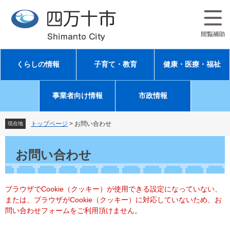
ペ
メ
ー
ニ
ジ
ュ
の
ー
先
を
頭
飛
くらしの情報
子育て・教育
健康・医療・福祉
で
ば
す
し
。
て
事業者向け情報
市政情報
本
文
へ
トップページ
>
お問い合わせ
現在地
本
文
お問い合わせ
ブラウザでCookie（クッキー）が使用できる設定になっていない、
または、ブラウザがCookie（クッキー）に対応していないため、お
問い合わせフォームをご利用頂けません。