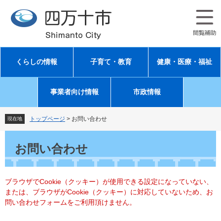
ペ
メ
ー
ニ
ジ
ュ
の
ー
先
を
頭
飛
くらしの情報
子育て・教育
健康・医療・福祉
で
ば
す
し
。
て
事業者向け情報
市政情報
本
文
へ
トップページ
>
お問い合わせ
現在地
本
文
お問い合わせ
ブラウザでCookie（クッキー）が使用できる設定になっていない、
または、ブラウザがCookie（クッキー）に対応していないため、お
問い合わせフォームをご利用頂けません。