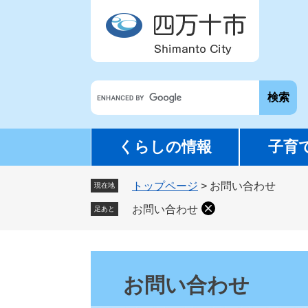
ペ
メ
ー
ニ
ジ
ュ
の
ー
先
を
G
頭
飛
o
で
ば
o
す
し
g
。
て
くらしの情報
子育
l
本
e
文
トップページ
>
お問い合わせ
カ
現在地
へ
ス
お問い合わせ
足あと
タ
ム
検
本
索
文
お問い合わせ