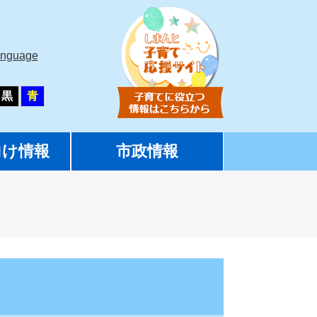
anguage
黒
青
向け情報
市政情報