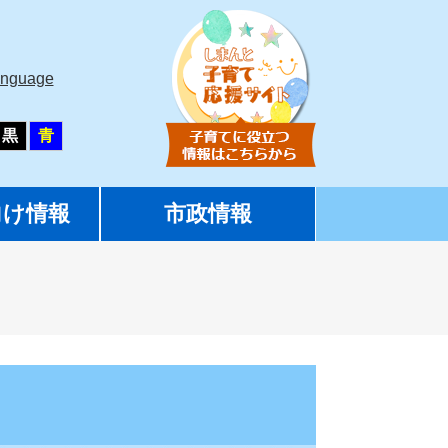
anguage
黒
青
向け情報
市政情報