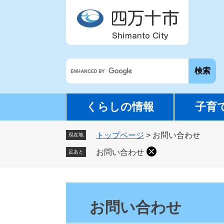
ペ
メ
ー
ニ
ジ
ュ
の
ー
先
を
G
頭
飛
o
で
ば
o
す
し
g
。
て
くらしの情報
子育
l
本
e
文
トップページ
>
お問い合わせ
カ
現在地
へ
ス
お問い合わせ
足あと
タ
ム
検
本
索
文
お問い合わせ