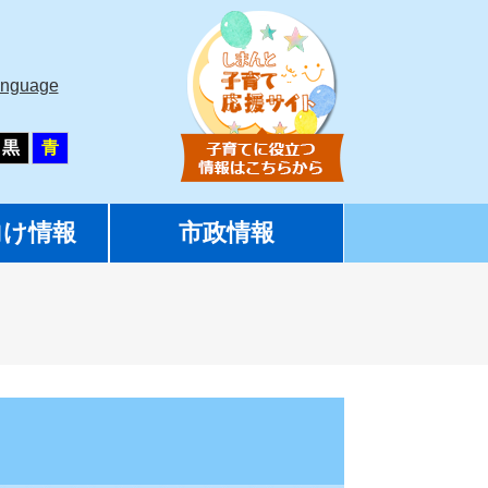
anguage
黒
青
向け情報
市政情報