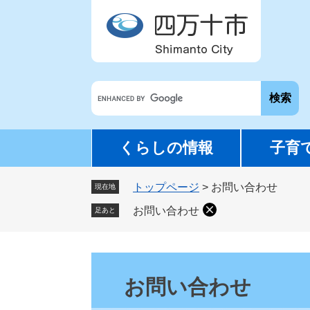
ペ
メ
ー
ニ
ジ
ュ
の
ー
先
を
G
頭
飛
o
で
ば
o
す
し
g
。
て
くらしの情報
子育
l
本
e
文
トップページ
>
お問い合わせ
カ
現在地
へ
ス
お問い合わせ
足あと
タ
ム
検
本
索
文
お問い合わせ