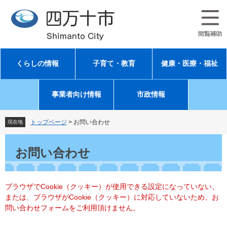
ペ
メ
ー
ニ
ジ
ュ
の
ー
先
を
頭
飛
くらしの情報
子育て・教育
健康・医療・福祉
で
ば
す
し
。
て
事業者向け情報
市政情報
本
文
へ
トップページ
>
お問い合わせ
現在地
本
文
お問い合わせ
ブラウザでCookie（クッキー）が使用できる設定になっていない、
または、ブラウザがCookie（クッキー）に対応していないため、お
問い合わせフォームをご利用頂けません。