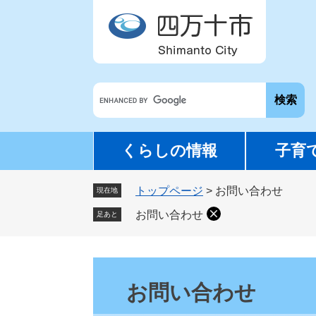
ペ
メ
ー
ニ
ジ
ュ
の
ー
先
を
G
頭
飛
o
で
ば
o
す
し
g
。
て
くらしの情報
子育
l
本
e
文
トップページ
>
お問い合わせ
カ
現在地
へ
ス
お問い合わせ
足あと
タ
ム
検
本
索
文
お問い合わせ