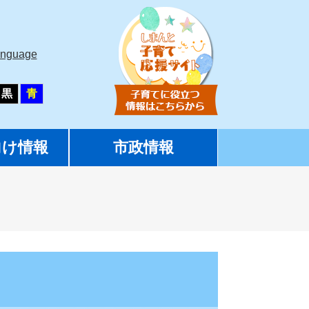
anguage
黒
青
向け情報
市政情報