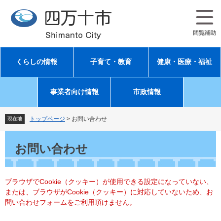
ペ
メ
ー
ニ
ジ
ュ
の
ー
先
を
頭
飛
くらしの情報
子育て・教育
健康・医療・福祉
で
ば
す
し
。
て
事業者向け情報
市政情報
本
文
へ
トップページ
>
お問い合わせ
現在地
本
文
お問い合わせ
ブラウザでCookie（クッキー）が使用できる設定になっていない、
または、ブラウザがCookie（クッキー）に対応していないため、お
問い合わせフォームをご利用頂けません。