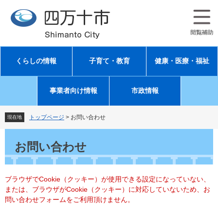
ペ
メ
ー
ニ
ジ
ュ
の
ー
先
を
頭
飛
くらしの情報
子育て・教育
健康・医療・福祉
で
ば
す
し
。
て
事業者向け情報
市政情報
本
文
へ
トップページ
>
お問い合わせ
現在地
本
文
お問い合わせ
ブラウザでCookie（クッキー）が使用できる設定になっていない、
または、ブラウザがCookie（クッキー）に対応していないため、お
問い合わせフォームをご利用頂けません。