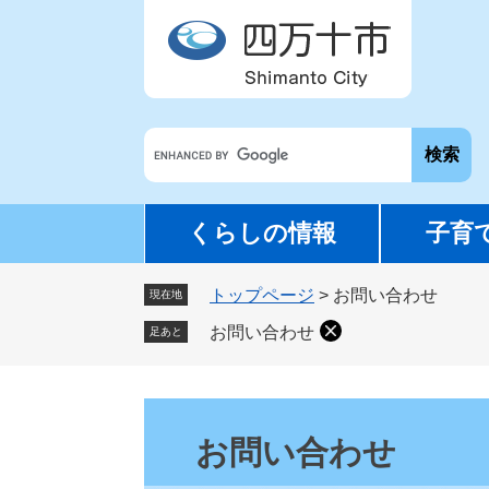
ペ
メ
ー
ニ
ジ
ュ
の
ー
先
を
G
頭
飛
o
で
ば
o
す
し
g
。
て
くらしの情報
子育
l
本
e
文
トップページ
>
お問い合わせ
カ
現在地
へ
ス
お問い合わせ
足あと
タ
ム
検
本
索
文
お問い合わせ