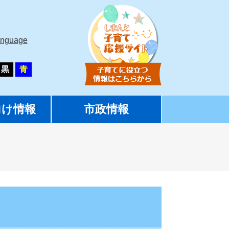
anguage
黒
青
向け情報
市政情報